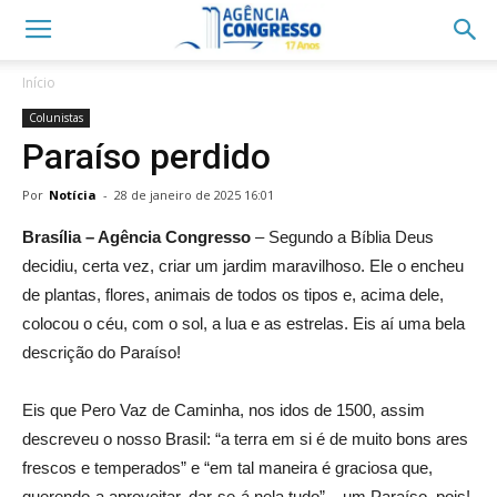
Início
Colunistas
Paraíso perdido
Por
Notícia
-
28 de janeiro de 2025 16:01
Brasília – Agência Congresso
– Segundo a Bíblia Deus
decidiu, certa vez, criar um jardim maravilhoso. Ele o encheu
de plantas, flores, animais de todos os tipos e, acima dele,
colocou o céu, com o sol, a lua e as estrelas. Eis aí uma bela
descrição do Paraíso!
Eis que Pero Vaz de Caminha, nos idos de 1500, assim
descreveu o nosso Brasil: “a terra em si é de muito bons ares
frescos e temperados” e “em tal maneira é graciosa que,
querendo-a aproveitar, dar-se-á nela tudo” – um Paraíso, pois!