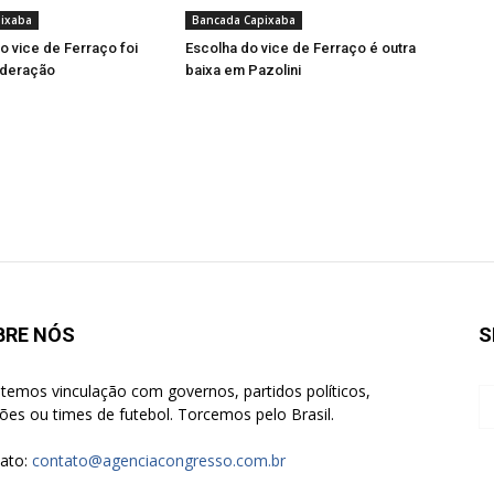
ixaba
Bancada Capixaba
o vice de Ferraço foi
Escolha do vice de Ferraço é outra
federação
baixa em Pazolini
BRE NÓS
S
temos vinculação com governos, partidos políticos,
giões ou times de futebol. Torcemos pelo Brasil.
ato:
contato@agenciacongresso.com.br