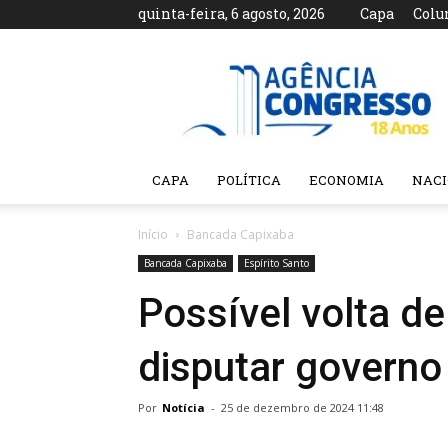
quinta-feira, 6 agosto, 2026
Capa
Colu
Agência
Congresso
CAPA
POLÍTICA
ECONOMIA
NAC
Início
Bancada Capixaba
Bancada Capixaba
Espírito Santo
Possível volta de
disputar governo
Por
Notícia
-
25 de dezembro de 2024 11:48