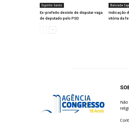
Espírito Santo
Bancada Cap
Ex-prefeito desiste de disputar vaga
Indicação d
de deputado pelo PSD
vitória da 
SO
Não 
reli
Cont