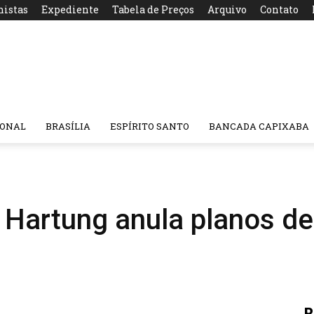
nistas
Expediente
Tabela de Preços
Arquivo
Contato
IONAL
BRASÍLIA
ESPÍRITO SANTO
BANCADA CAPIXABA
 Hartung anula planos de
R