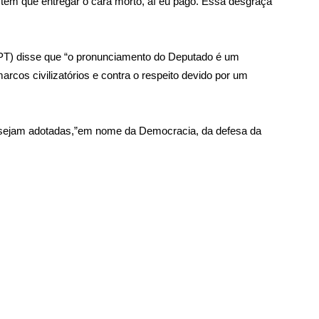
, tem que entregar o cara morto, aí eu pago. Essa desgraça
PT) disse que “o pronunciamento do Deputado é um
arcos civilizatórios e contra o respeito devido por um
s sejam adotadas,”em nome da Democracia, da defesa da