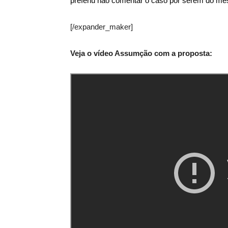
preferiu não comentar o caso por serem do me
[/expander_maker]
Veja o vídeo Assumção com a proposta: