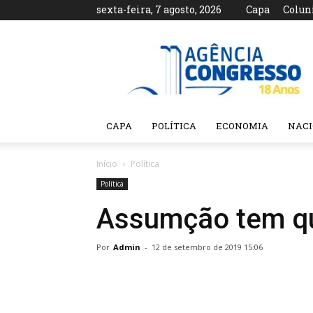
sexta-feira, 7 agosto, 2026
Capa
Colun
Agência
Congresso
CAPA
POLÍTICA
ECONOMIA
NAC
Início
Política
Política
Assumção tem qu
Por
Admin
-
12 de setembro de 2019 15:06