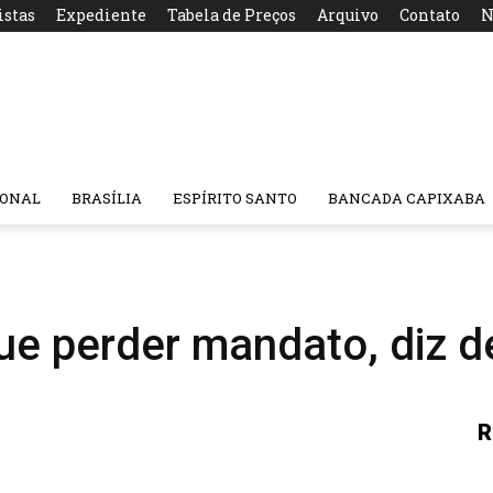
istas
Expediente
Tabela de Preços
Arquivo
Contato
N
IONAL
BRASÍLIA
ESPÍRITO SANTO
BANCADA CAPIXABA
e perder mandato, diz d
R