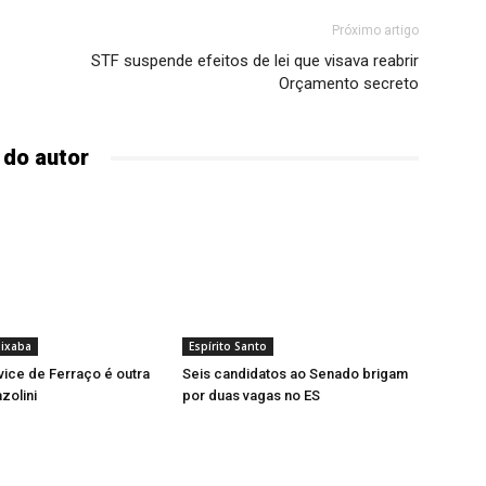
Próximo artigo
STF suspende efeitos de lei que visava reabrir
Orçamento secreto
 do autor
ixaba
Espírito Santo
vice de Ferraço é outra
Seis candidatos ao Senado brigam
zolini
por duas vagas no ES