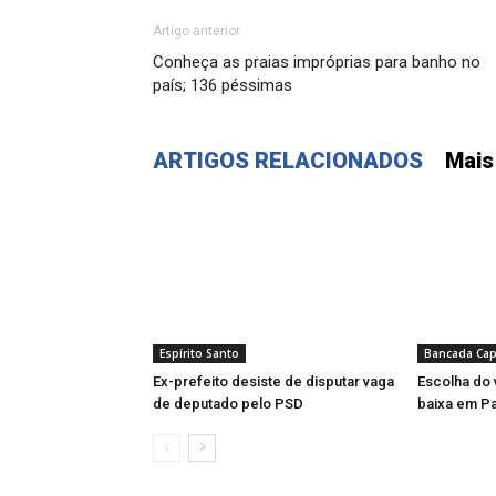
Artigo anterior
Conheça as praias impróprias para banho no
país; 136 péssimas
ARTIGOS RELACIONADOS
Mais
Espírito Santo
Bancada Cap
Ex-prefeito desiste de disputar vaga
Escolha do 
de deputado pelo PSD
baixa em Pa