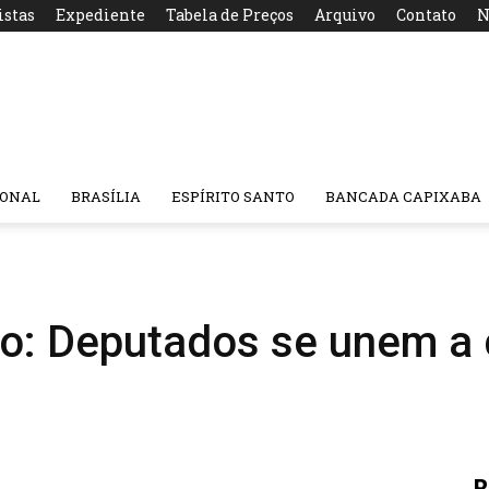
istas
Expediente
Tabela de Preços
Arquivo
Contato
N
IONAL
BRASÍLIA
ESPÍRITO SANTO
BANCADA CAPIXABA
o: Deputados se unem a c
R