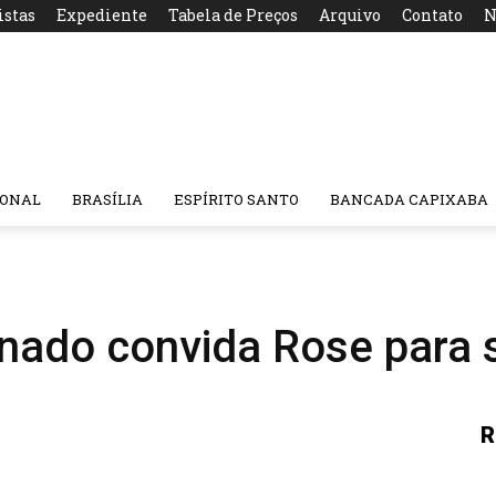
istas
Expediente
Tabela de Preços
Arquivo
Contato
N
IONAL
BRASÍLIA
ESPÍRITO SANTO
BANCADA CAPIXABA
nado convida Rose para s
R