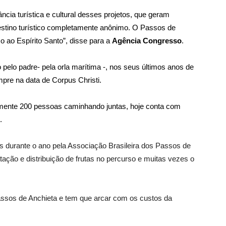
cia turística e cultural desses projetos, que geram
destino turístico completamente anônimo. O Passos de
co ao Espírito Santo”, disse para a
Agência Congresso
.
pelo padre- pela orla marítima -, nos seus últimos anos de
Caminhada Passos de Anchieta, ES
mpre na data de Corpus Christi.
ente 200 pessoas caminhando juntas, hoje conta com
.
 durante o ano pela Associação Brasileira dos Passos de
tação e distribuição de frutas no percurso e muitas vezes o
assos de Anchieta e tem que arcar com os custos da