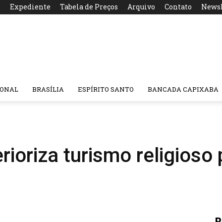
s
Expediente
Tabela de Preços
Arquivo
Contato
Newsl
IONAL
BRASÍLIA
ESPÍRITO SANTO
BANCADA CAPIXABA
rioriza turismo religioso
R