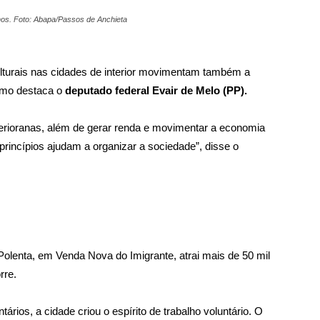
os. Foto: Abapa/Passos de Anchieta
Festa da Penha
ulturais nas cidades de interior movimentam também a
como destaca o
deputado federal Evair de Melo (PP).
terioranas, além de gerar renda e movimentar a economia
princípios ajudam a organizar a sociedade”, disse o
Polenta, em Venda Nova do Imigrante, atrai mais de 50 mil
rre.
ários, a cidade criou o espírito de trabalho voluntário. O