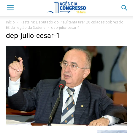
Início
Rasteira: Deputado do Piauí tenta tirar 28 cidades pobres do
ES da região da Sudene
dep-julio-cesar-1
dep-julio-cesar-1