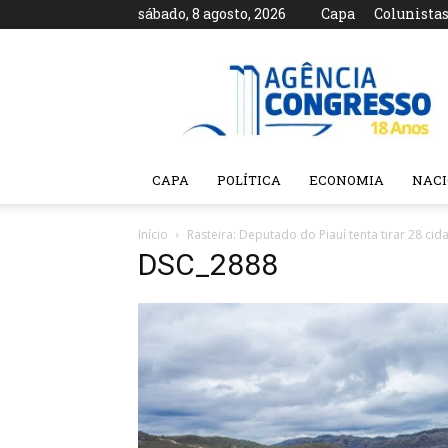
sábado, 8 agosto, 2026
Capa
Colunista
Agência
Congresso
CAPA
POLÍTICA
ECONOMIA
NAC
Início
Rasteira: Deputado do Piauí tenta tirar 28 c
DSC_2888