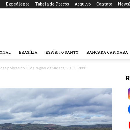
s
Expediente
Tabela de Preços
Arquivo
Contato
Newsl
IONAL
BRASÍLIA
ESPÍRITO SANTO
BANCADA CAPIXABA
idades pobres do ES da região da Sudene
DSC_2888
R