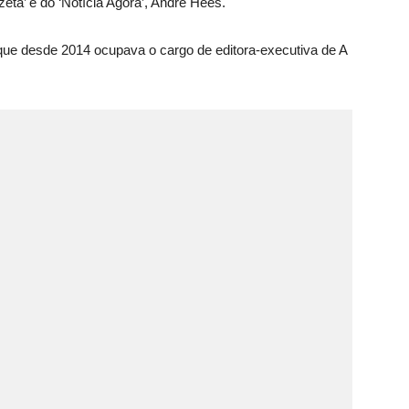
zeta’ e do ‘Notícia Agora’, André Hees.
que desde 2014 ocupava o cargo de editora-executiva de A