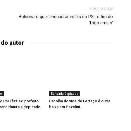
Próximo artigo
Bolsonaro quer enquadrar infiéis do PSL e fim do
‘fogo amigo’
 do autor
to
Bancada Capixaba
o PSD faz ex-prefeito
Escolha do vice de Ferraço é outra
 candidatura a deputado
baixa em Pazolini