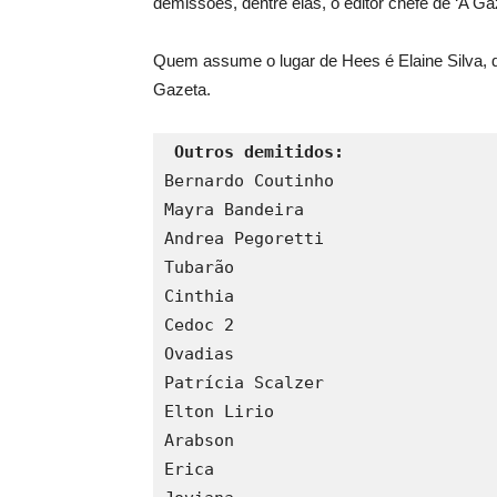
demissões, dentre elas, o editor chefe de ‘A Ga
Quem assume o lugar de Hees é Elaine Silva, 
Gazeta.
 Outros demitidos:
Bernardo Coutinho
Mayra Bandeira
Andrea Pegoretti
Tubarão
Cinthia
Cedoc 2
Ovadias
Patrícia Scalzer
Elton Lirio
Arabson
Erica