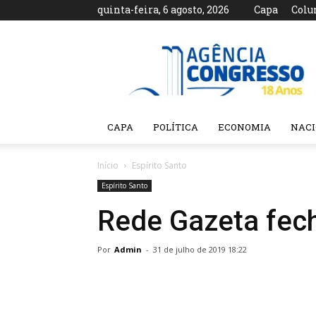
quinta-feira, 6 agosto, 2026
Capa
Colu
Agência
Congresso
CAPA
POLÍTICA
ECONOMIA
NAC
Início
Espírito Santo
Espírito Santo
Rede Gazeta fech
Por
Admin
-
31 de julho de 2019 18:22