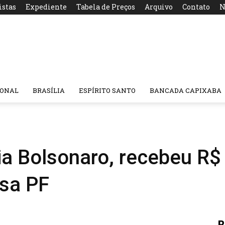
istas
Expediente
Tabela de Preços
Arquivo
Contato
N
IONAL
BRASÍLIA
ESPÍRITO SANTO
BANCADA CAPIXABA
a Bolsonaro, recebeu R$ 
usa PF
R