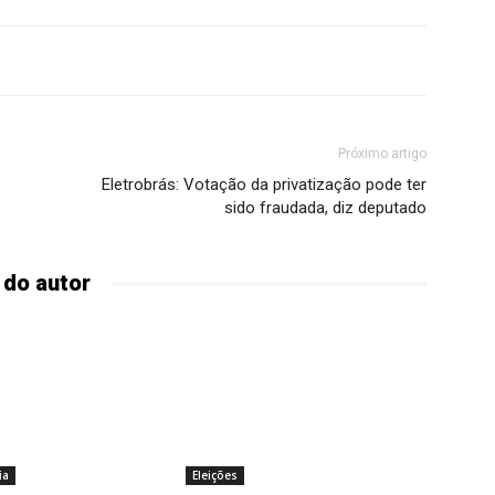
Próximo artigo
Eletrobrás: Votação da privatização pode ter
sido fraudada, diz deputado
 do autor
ia
Eleições