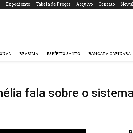
s
Expediente
Tabela de Preços
Arquivo
Contato
Newsl
IONAL
BRASÍLIA
ESPÍRITO SANTO
BANCADA CAPIXABA
lia fala sobre o sistema 
R