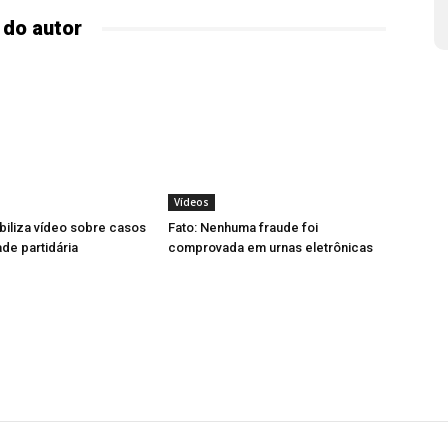
 do autor
Vídeos
biliza vídeo sobre casos
Fato: Nenhuma fraude foi
ade partidária
comprovada em urnas eletrônicas