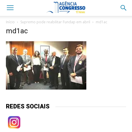
Início
Supremo pode reabilitar Fundap em abril
md1ac
md1ac
REDES SOCIAIS