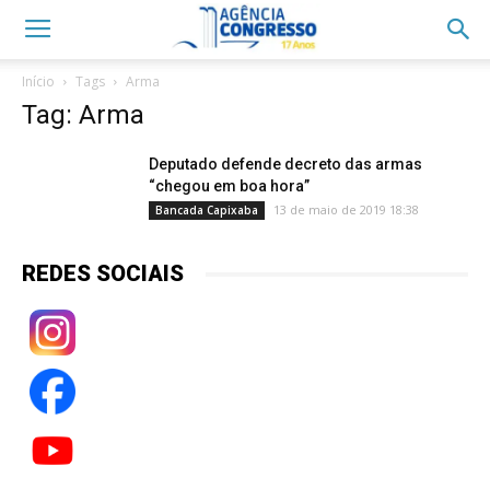
Início
Tags
Arma
Tag: Arma
Deputado defende decreto das armas
“chegou em boa hora”
13 de maio de 2019 18:38
Bancada Capixaba
REDES SOCIAIS