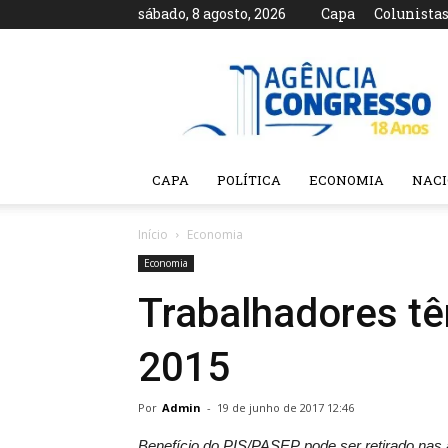
sábado, 8 agosto, 2026
Capa
Colunista
Agência
Congresso
CAPA
POLÍTICA
ECONOMIA
NAC
Início
Economia
Economia
Trabalhadores tê
2015
Por
Admin
-
19 de junho de 2017 12:46
Benefício do PIS/PASEP pode ser retirado nas 