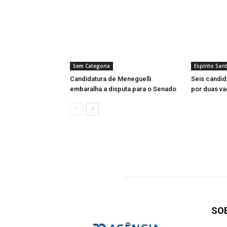
Sem Categoria
Espírito San
Candidatura de Meneguelli
Seis candi
embaralha a disputa para o Senado
por duas va
SO