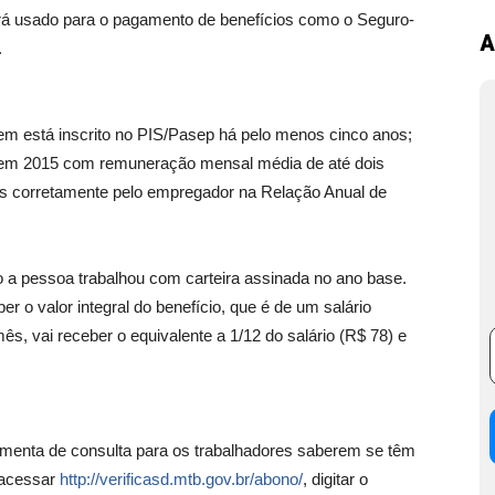
rá usado para o pagamento de benefícios como o Seguro-
A
.
uem está inscrito no PIS/Pasep há pelo menos cinco anos;
s em 2015 com remuneração mensal média de até dois
os corretamente pelo empregador na Relação Anual de
 a pessoa trabalhou com carteira assinada no ano base.
er o valor integral do benefício, que é de um salário
, vai receber o equivalente a 1/12 do salário (R$ 78) e
ramenta de consulta para os trabalhadores saberem se têm
a acessar
http://verificasd.mtb.
gov.br/abono/
, digitar o