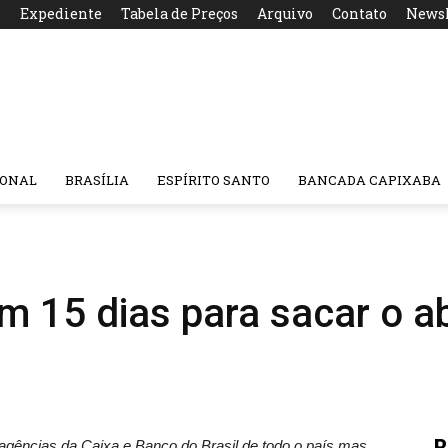
s
Expediente
Tabela de Preços
Arquivo
Contato
Newsl
IONAL
BRASÍLIA
ESPÍRITO SANTO
BANCADA CAPIXABA
m 15 dias para sacar o ab
R
agências da Caixa e Banco do Brasil de todo o país mas