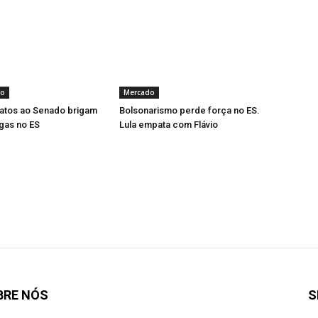
to
Mercado
datos ao Senado brigam
Bolsonarismo perde força no ES.
gas no ES
Lula empata com Flávio
BRE NÓS
S