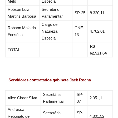
Melo
Especial
Robson Luiz
Secretário
SP-25
8.320,11
Martins Barbosa
Parlamentar
Cargo de
Robson Maia da
CNE-
Natureza
4.702,01
Fonsêca
13
Especial
R$
TOTAL
62.521,64
Servidores contratados gabinete Jack Rocha
Secretária
SP-
Alice Chaar Silva
2.051,11
Parlamentar
07
Andressa
Secretária
SP-
Rebonato de
4.301,52