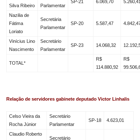
SP-21
6.069,70
5.260,4
Silva Ribeiro
Parlamentar
Nazilia de
Secretária
Fátima
SP-20
5.587,47
4.842,4
Parlamentar
Loriato
Vinícius Lino
Secretário
SP-23
14.068,32
12.192,
Nascimento
Parlamentar
R$
R$
TOTAL*
114.880,92
99.506,
Relação de servidores gabinete deputado Victor Linhalis
Celso Vieira da
Secretário
SP-18
4.623,01
Rocha Júnior
Parlamentar
Claudio Roberto
Secretário