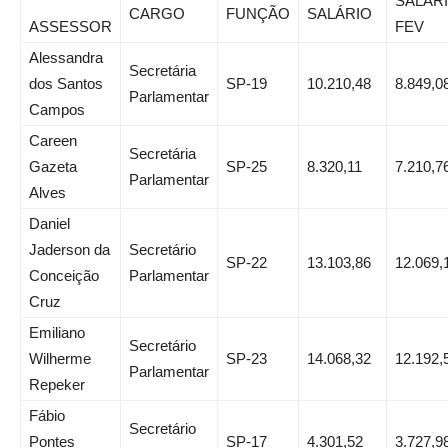
SALÁR
CARGO
FUNÇÃO
SALÁRIO
ASSESSOR
FEV
Alessandra
Secretária
dos Santos
SP-19
10.210,48
8.849,0
Parlamentar
Campos
Careen
Secretária
Gazeta
SP-25
8.320,11
7.210,7
Parlamentar
Alves
Daniel
Jaderson da
Secretário
SP-22
13.103,86
12.069,
Conceição
Parlamentar
Cruz
Emiliano
Secretário
Wilherme
SP-23
14.068,32
12.192,
Parlamentar
Repeker
Fábio
Secretário
Pontes
SP-17
4.301,52
3.727,9