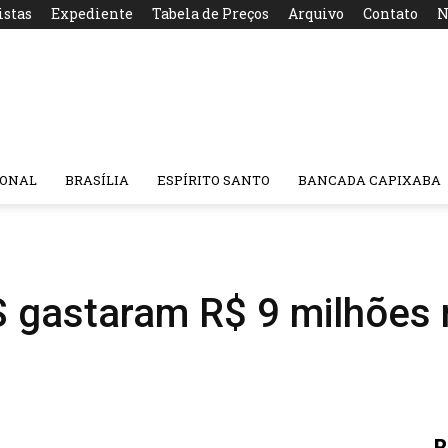
istas
Expediente
Tabela de Preços
Arquivo
Contato
N
IONAL
BRASÍLIA
ESPÍRITO SANTO
BANCADA CAPIXABA
ES gastaram R$ 9 milhões
R