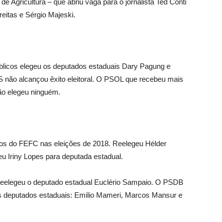
 de Agricultura – que abriu vaga para o jornalista Ted Conti
reitas e Sérgio Majeski.
licos elegeu os deputados estaduais Dary Pagung e
 não alcançou êxito eleitoral. O PSOL que recebeu mais
ão elegeu ninguém.
os do FEFC nas eleições de 2018. Reelegeu Hélder
 Iriny Lopes para deputada estadual.
reelegeu o deputado estadual Euclério Sampaio. O PSDB
ês deputados estaduais: Emilio Mameri, Marcos Mansur e