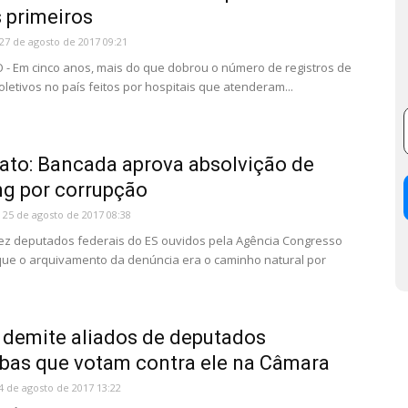
s primeiros
27 de agosto de 2017 09:21
- Em cinco anos, mais do que dobrou o número de registros de
oletivos no país feitos por hospitais que atenderam...
ato: Bancada aprova absolvição de
g por corrupção
25 de agosto de 2017 08:38
ez deputados federais do ES ouvidos pela Agência Congresso
ue o arquivamento da denúncia era o caminho natural por
demite aliados de deputados
bas que votam contra ele na Câmara
4 de agosto de 2017 13:22