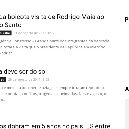
a boicota visita de Rodrigo Maia ao
P
to Santo
31 de agosto de 2017 00:07
pixaba
 Agência Congresso – Grande parte dos integrantes da bancada
oicotará a visita que o presidente da República em exercício,
odrigo...
a deve ser do sol
29 de agosto de 2017 19:55
zed
o é meio ou totalmente aziago e sempre traz um repertório
A
l de perdas, conflitos, tragédias, queimadas. Neste agosto, o
o...
os dobram em 5 anos no país. ES entre