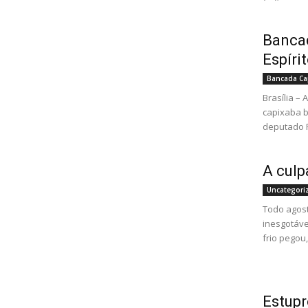
Bancad
Espíri
Bancada Ca
Brasília –
capixaba b
deputado R
A culp
Uncategori
Todo agost
inesgotáve
frio pegou, 
Estupr