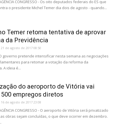
 AGÊNCIA CONGRESSO - Os oito deputados federais do ES que
ntra o presidente Michel Temer dia dois de agosto - quando...
o Temer retoma tentativa de aprovar
a da Previdência
21 de agosto de 2017 08:50
 O governo pretende intensificar nesta semana as negociações
lamentares para retomar a votação da reforma da
. A ideia é...
ização do aeroporto de Vitória vai
1500 empregos diretos
16 de agosto de 2017 23:08
 AGÊNCIA CONGRESSO - O aeroporto de Vitória será privatizado
uas obras sejam concluídas, o que deve ocorrer em dezembro.
.