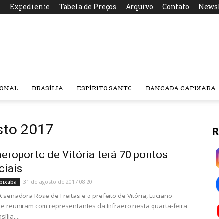
s
Expediente
Tabela de Preços
Arquivo
Contato
Newsl
IONAL
BRASÍLIA
ESPÍRITO SANTO
BANCADA CAPIXABA
sto 2017
R
eroporto de Vitória terá 70 pontos
ciais
31 de agosto de 2017 08:20
pixaba
A senadora Rose de Freitas e o prefeito de Vitória, Luciano
e reuniram com representantes da Infraero nesta quarta-feira
ília,...