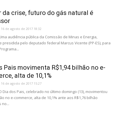
 da crise, futuro do gás natural é
ssor
16 de agosto de 2017 18:32
 Uma audiência pública da Comissão de Minas e Energia,
e presidida pelo deputado federal Marcus Vicente (PP-ES), para
Programa...
s Pais movimenta R$1,94 bilhão no e-
ce, alta de 10,1%
16 de agosto de 2017 15:27
 O Dia dos Pais, celebrado no último domingo (13), movimentou
hão no e-commerce, alta de 10,1% ante aos R$1,76 bilhão
 no...