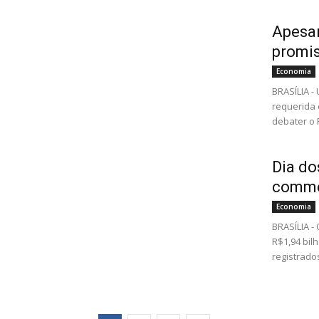
Apesar
promi
Economia
BRASÍLIA -
requerida 
debater o 
Dia do
commer
Economia
BRASÍLIA -
R$1,94 bil
registrados