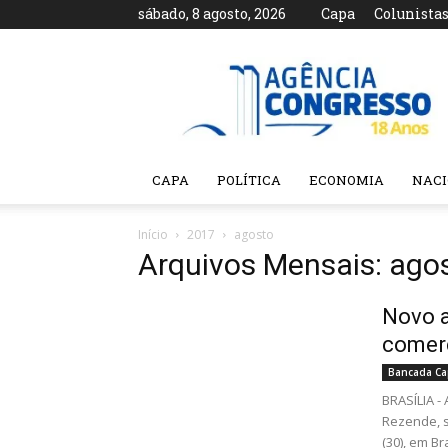
sábado, 8 agosto, 2026
Capa
Colunista
Agência
Congresso
CAPA
POLÍTICA
ECONOMIA
NAC
Início
2017
agosto
Arquivos Mensais: ago
Novo a
comer
Bancada Ca
BRASÍLIA - 
Rezende, s
(30), em Bras