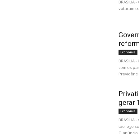
BRASÍLIA -
votaram co
Govern
reform
Economia
BRASÍLIA -
com os par
Previdência
Privat
gerar 
Economia
BRASÍLIA -
tão logo s
O anúncio..