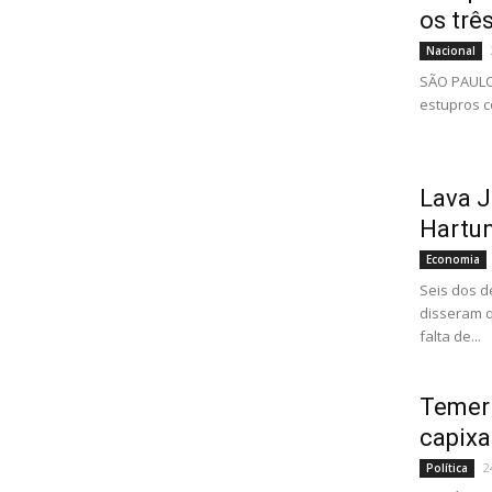
os trê
Nacional
SÃO PAULO 
estupros c
Lava J
Hartun
Economia
Seis dos d
disseram q
falta de...
Temer 
capixa
2
Política