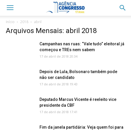
Início
2018
abril
Arquivos Mensais: abril 2018
Campanhas nas ruas: “Vale tudo” eleitoral já
começou e TREs nem sabem
17 de abril de 2018 20:34
Depois de Lula, Bolsonaro também pode
não ser candidato
17 de abril de 2018 19:43
Deputado Marcus Vicente é reeleito vice
presidente da CBF
17 de abril de 2018 17:41
Fim da janela partidária: Veja quem foi para