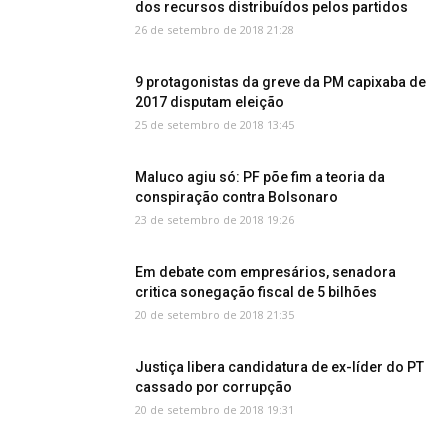
dos recursos distribuídos pelos partidos
26 de setembro de 2018 21:28
9 protagonistas da greve da PM capixaba de
2017 disputam eleição
25 de setembro de 2018 13:45
Maluco agiu só: PF põe fim a teoria da
conspiração contra Bolsonaro
23 de setembro de 2018 19:26
Em debate com empresários, senadora
critica sonegação fiscal de 5 bilhões
20 de setembro de 2018 21:35
Justiça libera candidatura de ex-líder do PT
cassado por corrupção
20 de setembro de 2018 19:31