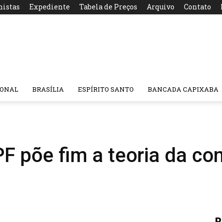
nistas
Expediente
Tabela de Preços
Arquivo
Contato
IONAL
BRASÍLIA
ESPÍRITO SANTO
BANCADA CAPIXABA
PF põe fim a teoria da co
R