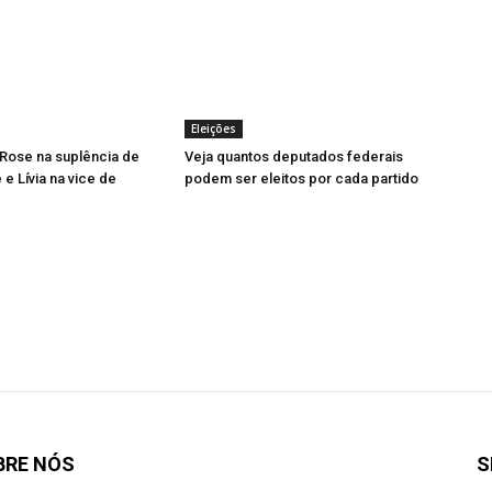
Eleições
Rose na suplência de
Veja quantos deputados federais
e Lívia na vice de
podem ser eleitos por cada partido
BRE NÓS
S