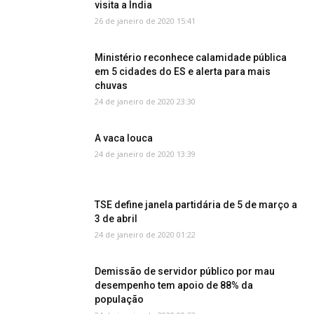
visita a Índia
26 de janeiro de 2020 15:41
Ministério reconhece calamidade pública
em 5 cidades do ES e alerta para mais
chuvas
24 de janeiro de 2020 23:30
A vaca louca
24 de janeiro de 2020 13:39
TSE define janela partidária de 5 de março a
3 de abril
24 de janeiro de 2020 01:22
Demissão de servidor público por mau
desempenho tem apoio de 88% da
população