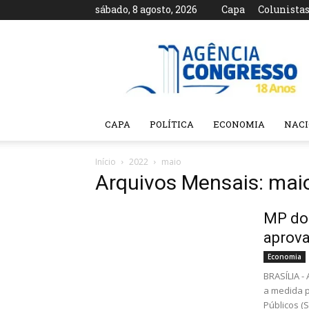
sábado, 8 agosto, 2026
Capa
Colunista
Agência
Congresso
CAPA
POLÍTICA
ECONOMIA
NAC
Início
2022
maio
Arquivos Mensais: mai
MP dos
aprov
Economia
BRASÍLIA -
a medida p
Públicos (S