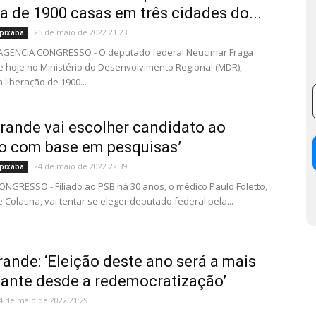
a de 1900 casas em três cidades do...
25 de maio de 2022 21:23
pixaba
- AGENCIA CONGRESSO - O deputado federal Neucimar Fraga
ve hoje no Ministério do Desenvolvimento Regional (MDR),
 liberação de 1900...
rande vai escolher candidato ao
o com base em pesquisas’
24 de maio de 2022 22:39
pixaba
NGRESSO - Filiado ao PSB há 30 anos, o médico Paulo Foletto,
 Colatina, vai tentar se eleger deputado federal pela...
ande: ‘Eleição deste ano será a mais
ante desde a redemocratização’
4 de maio de 2022 21:29