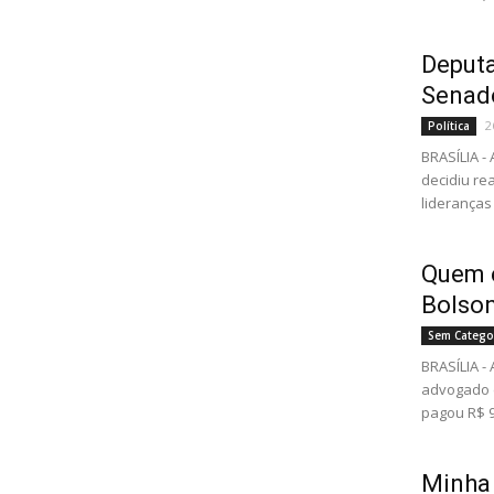
Deputa
Senad
2
Política
BRASÍLIA -
decidiu re
lideranças 
Quem é
Bolson
Sem Catego
BRASÍLIA -
advogado e
pagou R$ 9,
Minha 