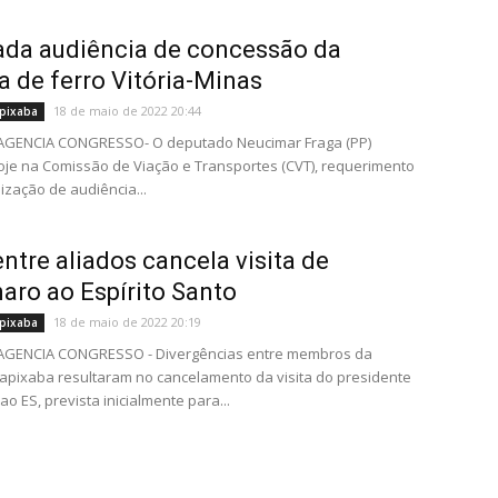
da audiência de concessão da
a de ferro Vitória-Minas
18 de maio de 2022 20:44
pixaba
- AGENCIA CONGRESSO- O deputado Neucimar Fraga (PP)
je na Comissão de Viação e Transportes (CVT), requerimento
ização de audiência...
entre aliados cancela visita de
aro ao Espírito Santo
18 de maio de 2022 20:19
pixaba
- AGENCIA CONGRESSO - Divergências entre membros da
pixaba resultaram no cancelamento da visita do presidente
o ES, prevista inicialmente para...