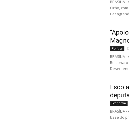
BRASÍLIA -
Cirão, com
Casagrande
“Apoio
Magno 
2
Política
BRASÍLIA 
Bolsonaro 
Desentendi
Escola
deput
Economia
BRASÍLIA -
base do pro