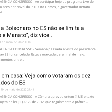
 AGENCIA CONGRESSO - Ao participar hoje do programa Live do
 o presidenciável do PDT, Ciro Gomes, o governador Renato
...
 a Bolsonaro no ES não se limita a
e Manato”, diz vice...
3 de maio de 2022 10:02
- AGENCIA CONGRESSO - Semana passada a visita do presidente
ao ES foi cancelada. Estava marcada para final de maio.
mentos entre...
 em casa: Veja como votaram os dez
ados do ES
19 de maio de 2022 21:41
 AGENCIA CONGRESSO - A Câmara aprovou ontem (18/5) o texto-
jeto de lei (PL) 3.179 de 2012, que regulamenta a prática...