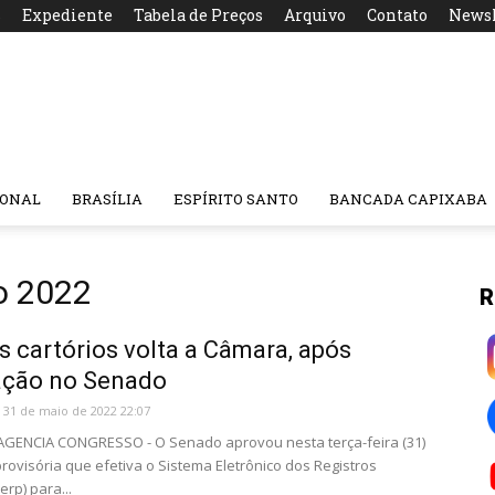
s
Expediente
Tabela de Preços
Arquivo
Contato
Newsl
IONAL
BRASÍLIA
ESPÍRITO SANTO
BANCADA CAPIXABA
o 2022
R
 cartórios volta a Câmara, após
ação no Senado
31 de maio de 2022 22:07
 AGENCIA CONGRESSO - O Senado aprovou nesta terça-feira (31)
rovisória que efetiva o Sistema Eletrônico dos Registros
erp) para...