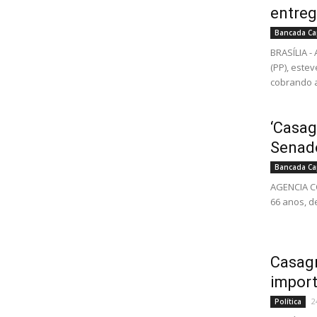
entreg
Bancada Ca
BRASÍLIA 
(PP), este
cobrando a
‘Casag
Senad
Bancada Ca
AGENCIA CO
66 anos, de
Casagr
import
2
Política