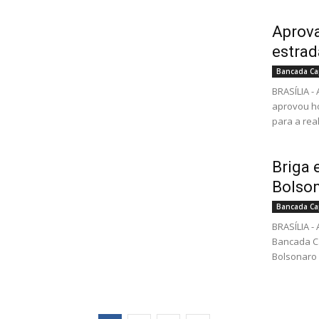
Aprova
estrad
Bancada Ca
BRASÍLIA 
aprovou ho
para a real
Briga 
Bolson
Bancada Ca
BRASÍLIA 
Bancada Ca
Bolsonaro a