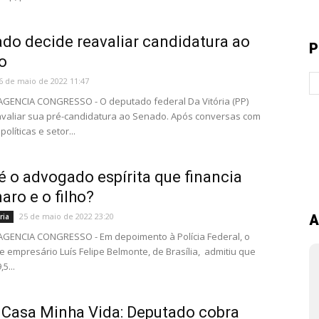
do decide reavaliar candidatura ao
P
o
6 de maio de 2022 11:47
 AGENCIA CONGRESSO - O deputado federal Da Vitória (PP)
avaliar sua pré-candidatura ao Senado. Após conversas com
políticas e setor...
 o advogado espírita que financia
aro e o filho?
25 de maio de 2022 23:20
ria
A
 AGENCIA CONGRESSO - Em depoimento à Polícia Federal, o
 empresário Luís Felipe Belmonte, de Brasília, admitiu que
5...
Casa Minha Vida: Deputado cobra