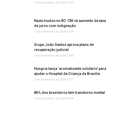
9 de novembro de 2024 11:47
Nada mudou no BC: CNI vê aumento da taxa
de juros com indignação
7 de novembro de 2024 13:20
Grupo João Santos aprova plano de
recuperação judicial
7 de novembro de 2024 12:43
Hungria lança ‘aromatizante solidário’ para
ajudar o Hospital da Criança de Brasília
5 de novembro de 2024 17:21
86% dos brasileiros tem transtorno mental
3 de novembro de 2024 20:49