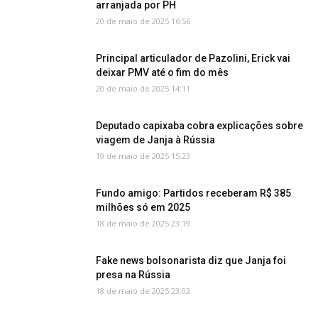
arranjada por PH
20 de maio de 2025 16:56
Principal articulador de Pazolini, Erick vai
deixar PMV até o fim do mês
20 de maio de 2025 14:11
Deputado capixaba cobra explicações sobre
viagem de Janja à Rússia
19 de maio de 2025 15:23
Fundo amigo: Partidos receberam R$ 385
milhões só em 2025
18 de maio de 2025 23:19
Fake news bolsonarista diz que Janja foi
presa na Rússia
18 de maio de 2025 23:02