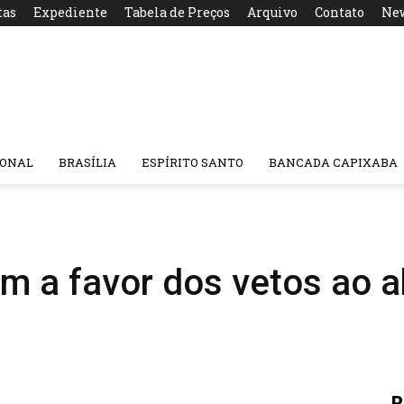
tas
Expediente
Tabela de Preços
Arquivo
Contato
New
IONAL
BRASÍLIA
ESPÍRITO SANTO
BANCADA CAPIXABA
m a favor dos vetos ao 
R