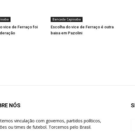
ixaba
Bancada Capixaba
o vice de Ferraço foi
Escolha do vice de Ferraço é outra
federação
baixa em Pazolini
BRE NÓS
S
temos vinculação com governos, partidos políticos,
giões ou times de futebol. Torcemos pelo Brasil.