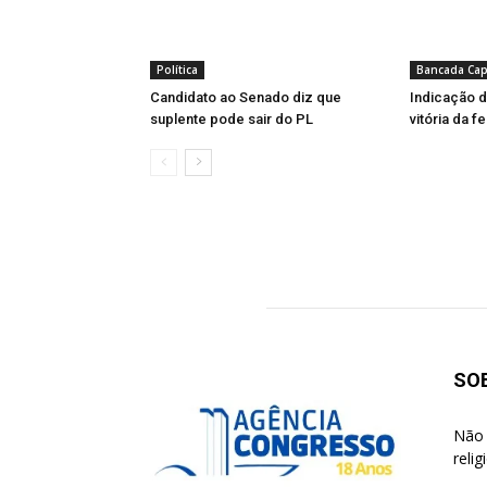
Política
Bancada Cap
Candidato ao Senado diz que
Indicação d
suplente pode sair do PL
vitória da 
SO
Não 
reli