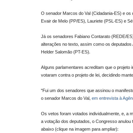
O senador Marcos do Val (Cidadania-ES) e os 
Evair de Melo (PP/ES), Lauriete (PSL-ES) e Sér
Já os senadores Fabiano Contarato (REDE/ES
alterações no texto, assim como os deputados
Helder Salomão (PT-ES).
Alguns parlamentares acreditam que o projeto imp
votaram contra o projeto de lei, decidindo mant
“Fui um dos senadores que assinou o manifesto 
o senador Marcos do Val,
em entrevista à Agê
Os vetos foram votados individualmente, e, a
a votação dos deputados, o Congresso anulou to
abaixo (clique na imagem para ampliar):