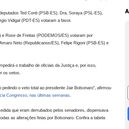
A
deputados Ted Conti (PSB-ES), Dra. Soraya (PSL-ES),
gio Vidigal (PDT-ES) votaram a favor.
) e Rose de Freitas (PODEMOS/ES) votaram por
 Amaro Neto (Republicanos/ES), Felipe Rigoni (PSB-ES) e
edirá o trabalho de oficiais da Justiça e, por isso,
er os vetos.
pedindo o veto total ao presidente Jair Bolsonaro”, afirmou
ncia Congresso, nas últimas semanas
.
 medida que eram derrubados pelos senadores, dispensava
das as alterações feias por Bolsonaro. Confira a tabela