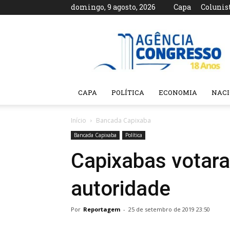
domingo, 9 agosto, 2026
Capa
Colunis
Agência
Congresso
CAPA
POLÍTICA
ECONOMIA
NAC
Início
Bancada Capixaba
Bancada Capixaba
Política
Capixabas votara
autoridade
Por
Reportagem
-
25 de setembro de 2019 23:50