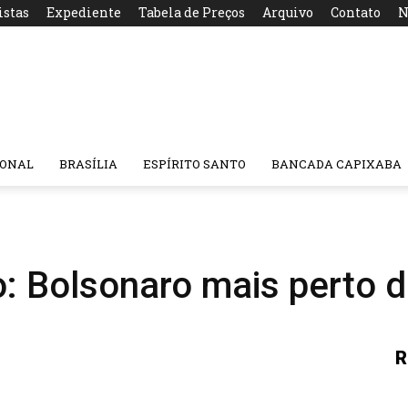
istas
Expediente
Tabela de Preços
Arquivo
Contato
N
IONAL
BRASÍLIA
ESPÍRITO SANTO
BANCADA CAPIXABA
 Bolsonaro mais perto d
R