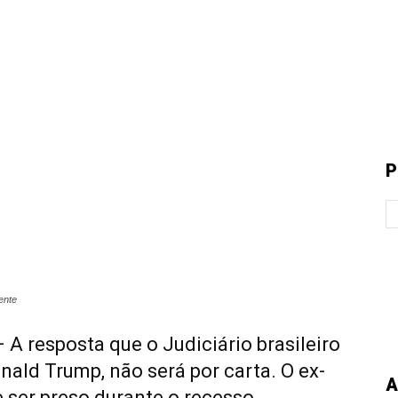
P
ente
 A resposta que o Judiciário brasileiro
nald Trump, não será por carta. O ex-
A
 ser preso durante o recesso