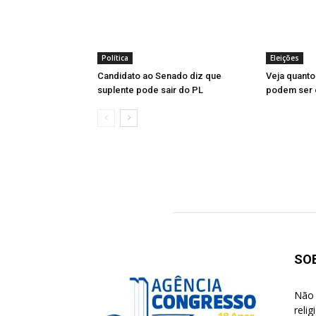
Política
Eleições
Candidato ao Senado diz que
Veja quanto
suplente pode sair do PL
podem ser e
SO
Não 
reli