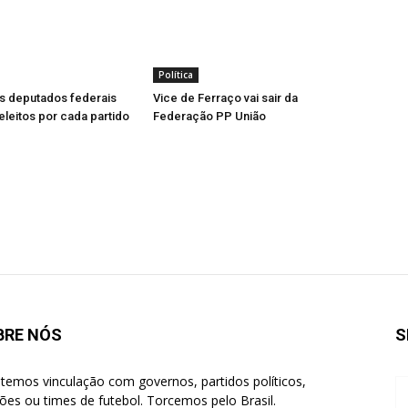
Política
s deputados federais
Vice de Ferraço vai sair da
leitos por cada partido
Federação PP União
BRE NÓS
S
temos vinculação com governos, partidos políticos,
giões ou times de futebol. Torcemos pelo Brasil.