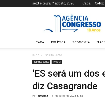
sexta-feira, 7 agosto, 2026
Capa
Colun
Agência
Congresso
CAPA
POLÍTICA
ECONOMIA
NAC
Início
Espírito Santo
Espírito Santo
Política
‘ES será um dos 
diz Casagrande
Por
Notícia
-
11 de julho de 2025 17:52