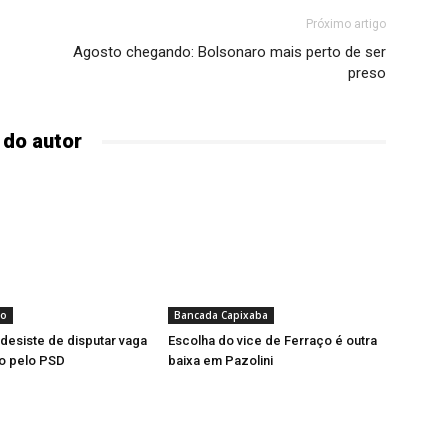
Próximo artigo
Agosto chegando: Bolsonaro mais perto de ser
preso
 do autor
to
Bancada Capixaba
 desiste de disputar vaga
Escolha do vice de Ferraço é outra
o pelo PSD
baixa em Pazolini