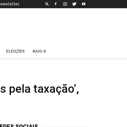
ewsletter
ELEIÇÕES
RAIO-X
s pela taxação’,
EDES SOCIAIS