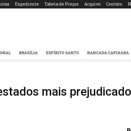
istas
Expediente
Tabela de Preços
Arquivo
Contato
N
IONAL
BRASÍLIA
ESPÍRITO SANTO
BANCADA CAPIXABA
estados mais prejudicado
R