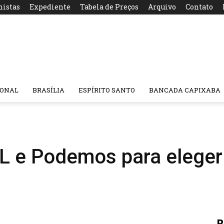
nistas
Expediente
Tabela de Preços
Arquivo
Contato
IONAL
BRASÍLIA
ESPÍRITO SANTO
BANCADA CAPIXABA
SL e Podemos para eleger
R