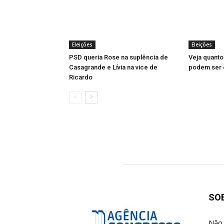
Eleições
Eleições
PSD queria Rose na suplência de
Veja quanto
Casagrande e Lívia na vice de
podem ser e
Ricardo
SO
Não 