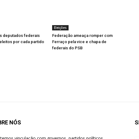
Eleições
s deputados federais
Federação ameaça romper com
leitos por cada partido
Ferraço pela vice e chapa de
federais do PSB
BRE NÓS
S
temos vinculação com governos, partidos políticos,