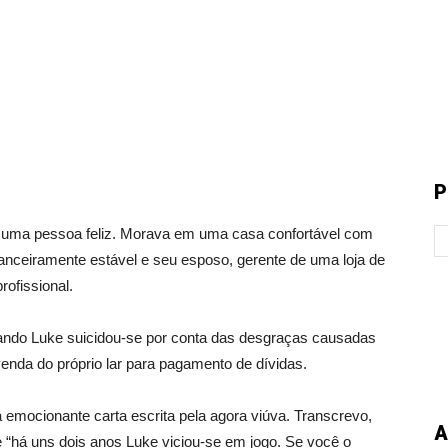
P
mo uma pessoa feliz. Morava em uma casa confortável com
inanceiramente estável e seu esposo, gerente de uma loja de
rofissional.
quando Luke suicidou-se por conta das desgraças causadas
 venda do próprio lar para pagamento de dívidas.
a emocionante carta escrita pela agora viúva. Transcrevo,
A
ue “há uns dois anos Luke viciou-se em jogo. Se você o