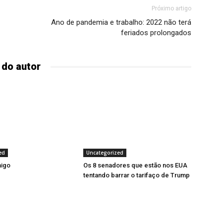
Próximo artigo
Ano de pandemia e trabalho: 2022 não terá
feriados prolongados
 do autor
ed
Uncategorized
migo
Os 8 senadores que estão nos EUA
tentando barrar o tarifaço de Trump