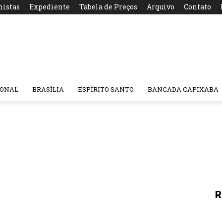
nistas
Expediente
Tabela de Preços
Arquivo
Contato
IONAL
BRASÍLIA
ESPÍRITO SANTO
BANCADA CAPIXABA
R