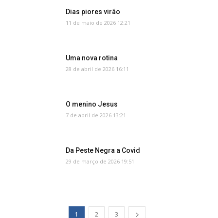
Dias piores virão
11 de maio de 2026 12:21
Uma nova rotina
28 de abril de 2026 16:11
O menino Jesus
7 de abril de 2026 13:21
Da Peste Negra a Covid
29 de março de 2026 19:51
1
2
3