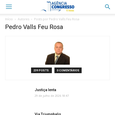
Início
Autores
Posts por Pedro Valls Feu Rosa
Pedro Valls Feu Rosa
239 POSTS
0 COMENTÁRIOS
Justiça lenta
29 de julho de 2026 18:47
Via Triumphalis