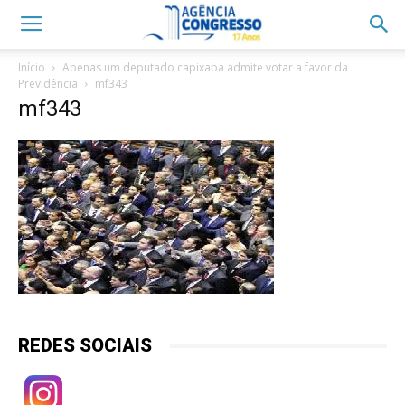
Início
Apenas um deputado capixaba admite votar a favor da
Previdência
mf343
mf343
REDES SOCIAIS