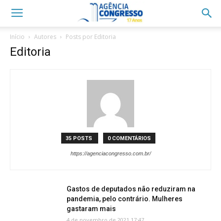
Início
Autores
Posts por Editoria
Editoria
35 POSTS
0 COMENTÁRIOS
https://agenciacongresso.com.br/
Gastos de deputados não reduziram na
pandemia, pelo contrário. Mulheres
gastaram mais
4 de novembro de 2021 17:47