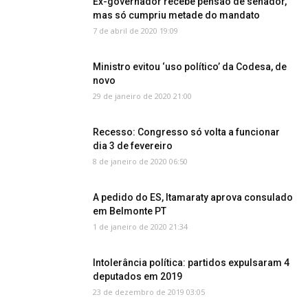
Ex-governador recebe pensão de senador,
mas só cumpriu metade do mandato
7 de abril de 2020 19:09
Ministro evitou ‘uso político’ da Codesa, de
novo
29 de janeiro de 2020 21:00
Recesso: Congresso só volta a funcionar
dia 3 de fevereiro
8 de janeiro de 2020 06:50
A pedido do ES, Itamaraty aprova consulado
em Belmonte PT
1 de janeiro de 2020 21:34
Intolerância política: partidos expulsaram 4
deputados em 2019
23 de dezembro de 2019 03:05