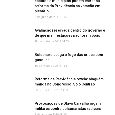
Estados e municípios podem entrar na
reforma da Previdência na votação em
plenário
3 de julho de 2019 13:09
Avaliação reservada dentro do governo é
de que manifestações não foram boas
28 de maio de 2019 14:53
Bolsonaro apaga o fogo das crises com
gasolina
16 de maio de 2019 15:11
Reforma da Previdência revela: ninguém
manda no Congresso. Só o Centrão
30 de abril de 2019 14:39
Provocações de Olavo Carvalho jogam
militares contra bolsonaristas radicais
2 de abril de 2019 08:35