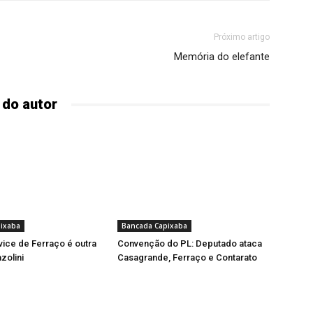
Próximo artigo
Memória do elefante
 do autor
ixaba
Bancada Capixaba
vice de Ferraço é outra
Convenção do PL: Deputado ataca
zolini
Casagrande, Ferraço e Contarato