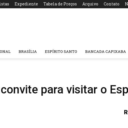
istas
Expediente
Tabela de Preços
Arquivo
Contato
N
IONAL
BRASÍLIA
ESPÍRITO SANTO
BANCADA CAPIXABA
convite para visitar o Esp
R