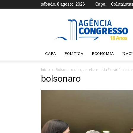
sábado, 8 agosto, 2026
Capa
Colunista
Agência
Congresso
CAPA
POLÍTICA
ECONOMIA
NAC
Início
Bolsonaro diz que reforma da Previdência d
bolsonaro