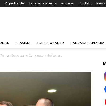
s
Expediente
Tabela de Preços
Arquivo
Contato
Newsl
IONAL
BRASÍLIA
ESPÍRITO SANTO
BANCADA CAPIXABA
e Temer não passa no Congresso
bolsonaro
R