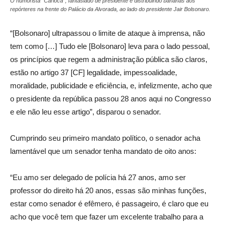
O humorista “Carioca”, fantasiado de presidente e distribuindo bananas aos
repórteres na frente do Palácio da Alvorada, ao lado do presidente Jair Bolsonaro.
“[Bolsonaro] ultrapassou o limite de ataque à imprensa, não
tem como […] Tudo ele [Bolsonaro] leva para o lado pessoal,
os princípios que regem a administração pública são claros,
estão no artigo 37 [CF] legalidade, impessoalidade,
moralidade, publicidade e eficiência, e, infelizmente, acho que
o presidente da república passou 28 anos aqui no Congresso
e ele não leu esse artigo”, disparou o senador.
Cumprindo seu primeiro mandato político, o senador acha
lamentável que um senador tenha mandato de oito anos:
“Eu amo ser delegado de polícia há 27 anos, amo ser
professor do direito há 20 anos, essas são minhas funções,
estar como senador é efêmero, é passageiro, é claro que eu
acho que você tem que fazer um excelente trabalho para a