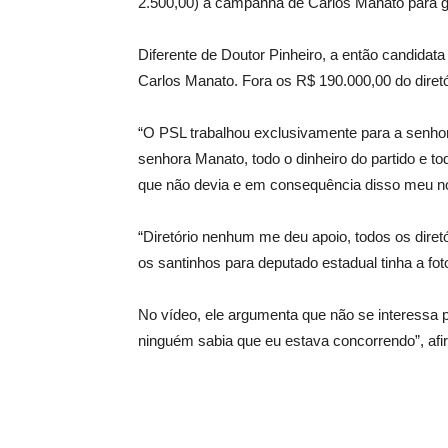
2.500,00) à campanha de Carlos Manato para g
Diferente de Doutor Pinheiro, a então candida
Carlos Manato. Fora os R$ 190.000,00 do diretór
“O PSL trabalhou exclusivamente para a senhor
senhora Manato, todo o dinheiro do partido e to
que não devia e em consequência disso meu nom
“Diretório nenhum me deu apoio, todos os dire
os santinhos para deputado estadual tinha a fo
No vídeo, ele argumenta que não se interessa p
ninguém sabia que eu estava concorrendo”, afi