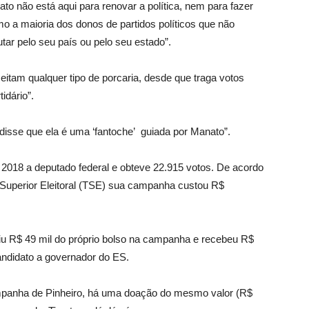
to não está aqui para renovar a política, nem para fazer
mo a maioria dos donos de partidos políticos que não
tar pelo seu país ou pelo seu estado”.
ceitam qualquer tipo de porcaria, desde que traga votos
idário”.
isse que ela é uma ‘fantoche’ guiada por Manato”.
 2018 a deputado federal e obteve 22.915 votos. De acordo
l Superior Eleitoral (TSE) sua campanha custou R$
iu R$ 49 mil do próprio bolso na campanha e recebeu R$
andidato a governador do ES.
mpanha de Pinheiro, há uma doação do mesmo valor (R$