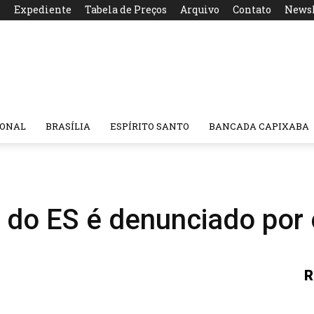
s
Expediente
Tabela de Preços
Arquivo
Contato
Newsl
IONAL
BRASÍLIA
ESPÍRITO SANTO
BANCADA CAPIXABA
do ES é denunciado por 
R