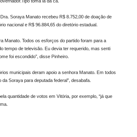
overnador.Tipo toma lá dá cá.
ta Dra. Soraya Manato recebeu R$ 8.752,00 de doação de
io nacional e R$ 96.884,65 do diretório estadual.
a Manato. Todos os esforços do partido foram para a
do tempo de televisão. Eu devia ter requerido, mas senti
e foi escondido”, disse Pinheiro.
tórios municipais deram apoio a senhora Manato. Em todos
to da Soraya para deputada federal”, desabafa.
ela quantidade de votos em Vitória, por exemplo, “já que
rma.