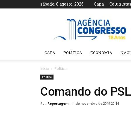
sábado, 8 agosto, 2026
Capa
Colunista
Agência
Congresso
CAPA
POLÍTICA
ECONOMIA
NAC
Início
Política
Política
Comando do PSL 
Por
Reportagem
-
1 de novembro de 2019 20:14