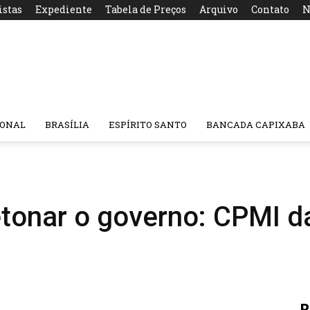
istas
Expediente
Tabela de Preços
Arquivo
Contato
N
IONAL
BRASÍLIA
ESPÍRITO SANTO
BANCADA CAPIXABA
etonar o governo: CPMI 
R