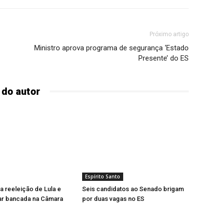
Próximo artigo
Ministro aprova programa de segurança ‘Estado
Presente’ do ES
 do autor
Espírito Santo
a reeleição de Lula e
Seis candidatos ao Senado brigam
ar bancada na Câmara
por duas vagas no ES