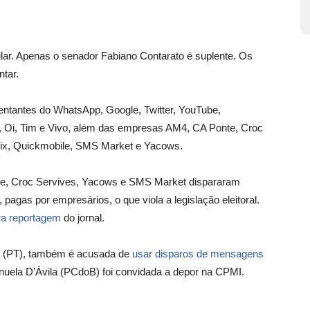
ar. Apenas o senador Fabiano Contarato é suplente. Os
tar.
sentantes do WhatsApp, Google, Twitter, YouTube,
l, Oi, Tim e Vivo, além das empresas AM4, CA Ponte, Croc
lix, Quickmobile, SMS Market e Yacows.
le, Croc Servives, Yacows e SMS Market dispararam
gas por empresários, o que viola a legislação eleitoral.
ra reportagem
do jornal.
d (PT), também é acusada de
usar disparos de mensagens
anuela D’Ávila (PCdoB) foi convidada a depor na CPMI.