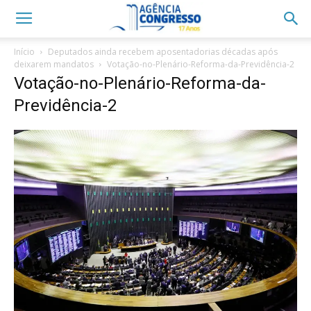
Início
Deputados ainda recebem aposentadorias décadas após
deixarem mandatos
Votação-no-Plenário-Reforma-da-Previdência-2
Votação-no-Plenário-Reforma-da-
Previdência-2