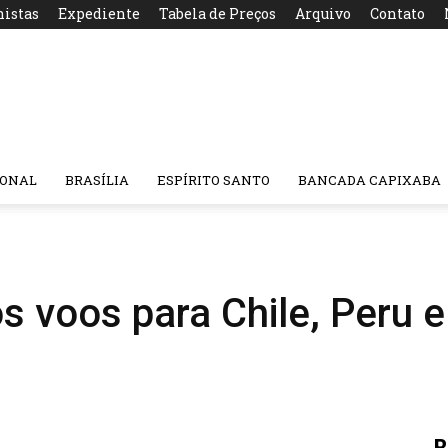
nistas
Expediente
Tabela de Preços
Arquivo
Contato
IONAL
BRASÍLIA
ESPÍRITO SANTO
BANCADA CAPIXABA
s voos para Chile, Peru 
R