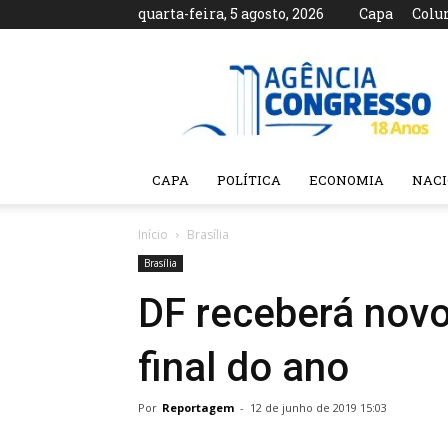
quarta-feira, 5 agosto, 2026
Capa
Colu
Agência
Congresso
CAPA
POLÍTICA
ECONOMIA
NAC
Início
Brasília
Brasília
DF receberá novo
final do ano
Por
Reportagem
-
12 de junho de 2019 15:03