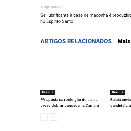
Artigo anterior
Gel lubrificante à base de maconha é produzid
no Espírito Santo
ARTIGOS RELACIONADOS
Mais
Brasília
Brasília
PV aposta na reeleição de Lula e
Baleia envi
prevê dobrar bancada na Câmara
candidatur