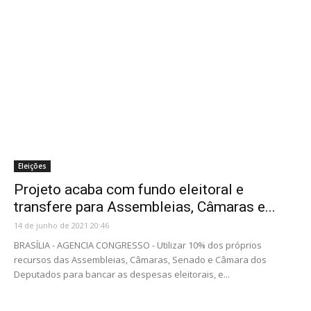
Eleições
Projeto acaba com fundo eleitoral e
transfere para Assembleias, Câmaras e...
14 de junho de 2021 20:46
BRASÍLIA - AGENCIA CONGRESSO - Utilizar 10% dos próprios
recursos das Assembleias, Câmaras, Senado e Câmara dos
Deputados para bancar as despesas eleitorais, e...