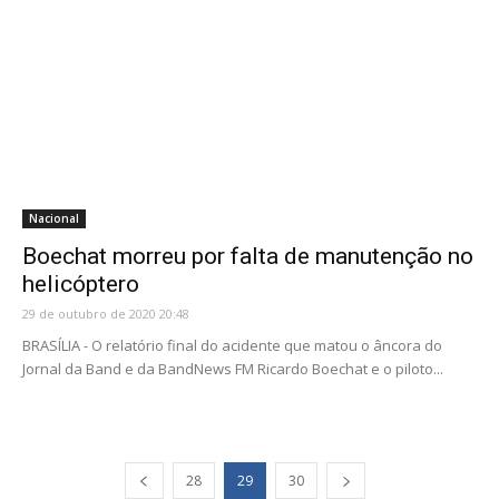
Nacional
Boechat morreu por falta de manutenção no
helicóptero
29 de outubro de 2020 20:48
BRASÍLIA - O relatório final do acidente que matou o âncora do
Jornal da Band e da BandNews FM Ricardo Boechat e o piloto...
28
29
30