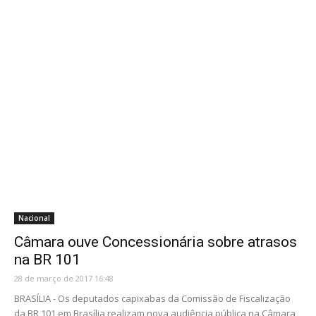
Nacional
Câmara ouve Concessionária sobre atrasos
na BR 101
28 de março de 2017 16:48
BRASÍLIA - Os deputados capixabas da Comissão de Fiscalização
da BR 101 em Brasília realizam nova audiência pública na Câmara