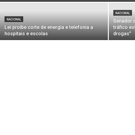
NACIONAL
NACIONAL
Senador d
Lei proibe corte de energia e telefonia a
tráfico e
hospitais e escolas
drogas”