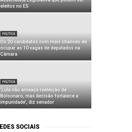
eleitos no ES
POLÍTICA
Os 20 candidatos com mais chances de
ocupar as 10 vagas de deputados na
Câmara
POLÍTICA
‘Lula não ameaça reeleição de
Bolsonaro, mas decisão fortalece a
impunidade’, diz senador
EDES SOCIAIS