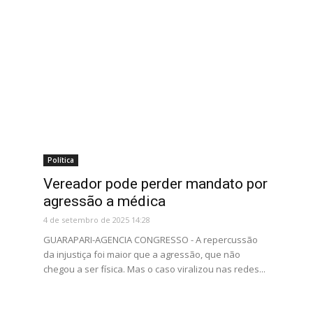
Política
Vereador pode perder mandato por
agressão a médica
4 de setembro de 2025 14:28
GUARAPARI-AGENCIA CONGRESSO - A repercussão
da injustiça foi maior que a agressão, que não
chegou a ser física. Mas o caso viralizou nas redes...