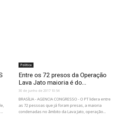
Política
S
Entre os 72 presos da Operação
s
Lava Jato maioria é do...
30 de junho de 2017 10:54
BRASÍLIA - AGENCIA CONGRESSO - O PT lidera entre
de,
as 72 pessoas que já foram presas, a maioria
..
condenadas no âmbito da Lava Jato, operação...