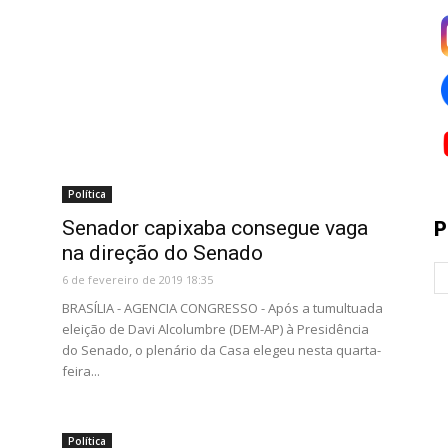
Política
Senador capixaba consegue vaga
P
na direção do Senado
6 de fevereiro de 2019 18:35
BRASÍLIA - AGENCIA CONGRESSO - Após a tumultuada
eleição de Davi Alcolumbre (DEM-AP) à Presidência
do Senado, o plenário da Casa elegeu nesta quarta-
feira...
Política