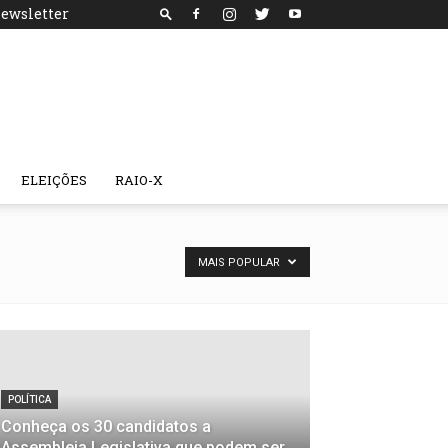
ewsletter
ELEIÇÕES
RAIO-X
MAIS POPULAR
POLÍTICA
Conheça os 30 candidatos a
Assembleia Legislativa que podem ser