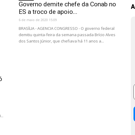
Governo demite chefe da Conab no
A
ES a troco de apoio...
6 de maio de 2020 15:09
BRASÍLIA - AGENCIA CONGRESSO - O governo federal
demitiu quinta-feira da semana passada Brício Alves
dos Santos Júnior, que chefiava há 11 anos a...
ó
..