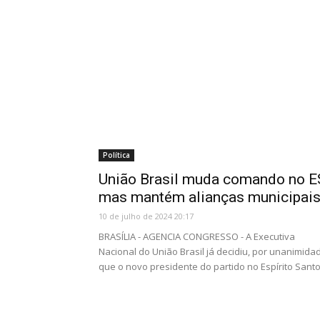
Política
União Brasil muda comando no E
mas mantém alianças municipai
10 de julho de 2024 20:17
BRASÍLIA - AGENCIA CONGRESSO - A Executiva
Nacional do União Brasil já decidiu, por unanimida
que o novo presidente do partido no Espírito Santo.