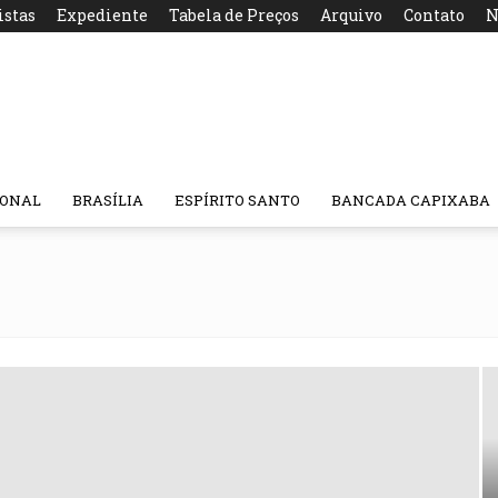
istas
Expediente
Tabela de Preços
Arquivo
Contato
N
IONAL
BRASÍLIA
ESPÍRITO SANTO
BANCADA CAPIXABA