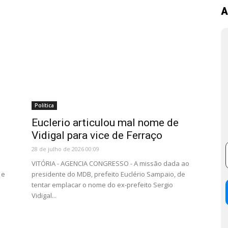
A
Política
Euclerio articulou mal nome de
Vidigal para vice de Ferraço
28 de julho de 2026 00:09
VITÓRIA - AGENCIA CONGRESSO - A missão dada ao
 e
presidente do MDB, prefeito Euclério Sampaio, de
tentar emplacar o nome do ex-prefeito Sergio
Vidigal...