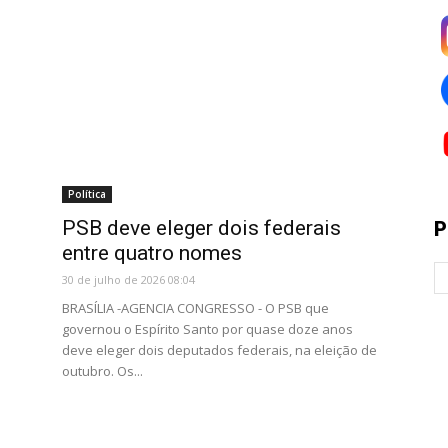
Política
PSB deve eleger dois federais
P
entre quatro nomes
30 de julho de 2026 08:04
BRASÍLIA -AGENCIA CONGRESSO - O PSB que
governou o Espírito Santo por quase doze anos
deve eleger dois deputados federais, na eleição de
outubro. Os...