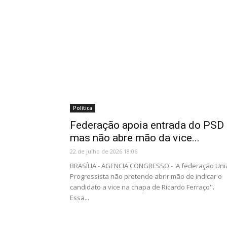
Política
Federação apoia entrada do PSD
mas não abre mão da vice...
22 de julho de 2026 18:06
BRASÍLIA - AGENCIA CONGRESSO - 'A federação Uni
Progressista não pretende abrir mão de indicar o
candidato a vice na chapa de Ricardo Ferraço''.
Essa...