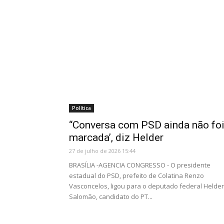
Política
“Conversa com PSD ainda não fo
marcada’, diz Helder
27 de julho de 2026 15:44
BRASÍLIA -AGENCIA CONGRESSO - O presidente
estadual do PSD, prefeito de Colatina Renzo
Vasconcelos, ligou para o deputado federal Helder
Salomão, candidato do PT...