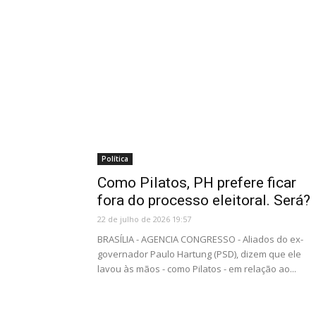
Política
Como Pilatos, PH prefere ficar
fora do processo eleitoral. Será?
22 de julho de 2026 19:57
BRASÍLIA - AGENCIA CONGRESSO - Aliados do ex-
governador Paulo Hartung (PSD), dizem que ele
lavou às mãos - como Pilatos - em relação ao...