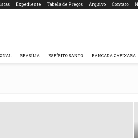
istas
Expediente
Tabela de Preços
Arquivo
Contato
N
IONAL
BRASÍLIA
ESPÍRITO SANTO
BANCADA CAPIXABA