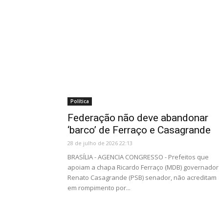
Política
Federação não deve abandonar
‘barco’ de Ferraço e Casagrande
28 de julho de 2026 22:13
BRASÍLIA - AGENCIA CONGRESSO - Prefeitos que
apoiam a chapa Ricardo Ferraço (MDB) governador
Renato Casagrande (PSB) senador, não acreditam
em rompimento por...