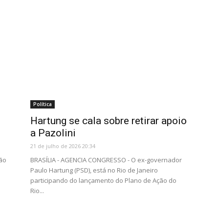
Política
Hartung se cala sobre retirar apoio
a Pazolini
21 de julho de 2026 20:34
ão
BRASÍLIA - AGENCIA CONGRESSO - O ex-governador
Paulo Hartung (PSD), está no Rio de Janeiro
participando do lançamento do Plano de Ação do
Rio...