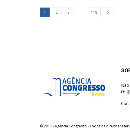
...
1
2
3
118
SO
Não 
reli
Cont
© 2017 - Agência Congresso - Todos os direitos reser