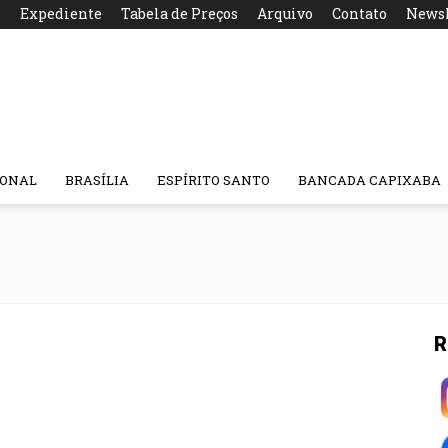
s
Expediente
Tabela de Preços
Arquivo
Contato
Newsl
IONAL
BRASÍLIA
ESPÍRITO SANTO
BANCADA CAPIXABA
R