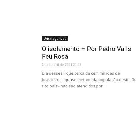
Uncategorized
O isolamento – Por Pedro Valls
Feu Rosa
24 de abril de 2021 21:13
Dia desses li que cerca de cem milhões de
brasileiros - quase metade da população deste tã
rico país - não são atendidos por...