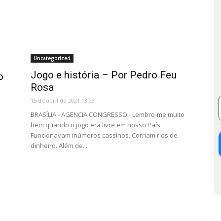
Uncategorized
Jogo e história – Por Pedro Feu
o
Rosa
15 de abril de 2021 13:23
BRASÍLIA - AGENCIA CONGRESSO - Lembro-me muito
bem quando o jogo era livre em nosso País.
Funcionavam inúmeros cassinos. Corriam rios de
dinheiro. Além de...