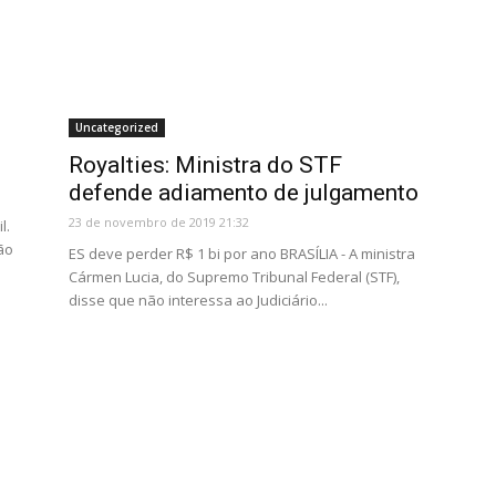
Uncategorized
Royalties: Ministra do STF
defende adiamento de julgamento
23 de novembro de 2019 21:32
l.
ão
ES deve perder R$ 1 bi por ano BRASÍLIA - A ministra
Cármen Lucia, do Supremo Tribunal Federal (STF),
disse que não interessa ao Judiciário...