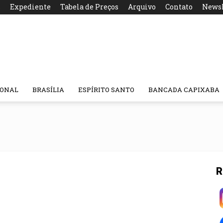
s
Expediente
Tabela de Preços
Arquivo
Contato
Newsl
IONAL
BRASÍLIA
ESPÍRITO SANTO
BANCADA CAPIXABA
R