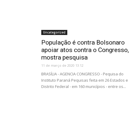
Uncategorized
População é contra Bolsonaro
apoiar atos contra o Congresso,
mostra pesquisa
11 de março de 2020 13:12
BRASÍLIA - AGENCIA CONGRESSO - Pequisa do
Instituto Paraná Pequisas feita em 26 Estados e
Distrito Federal - em 160 municípios - entre os...