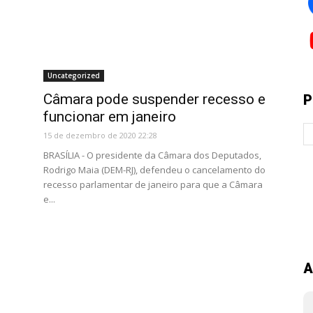
Uncategorized
Câmara pode suspender recesso e
P
funcionar em janeiro
15 de dezembro de 2020 22:28
BRASÍLIA - O presidente da Câmara dos Deputados,
Rodrigo Maia (DEM-RJ), defendeu o cancelamento do
recesso parlamentar de janeiro para que a Câmara
e...
A