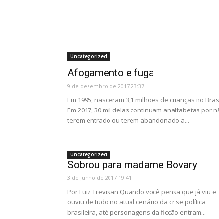
Uncategorized
Afogamento e fuga
9 de dezembro de 2017 23:37
Em 1995, nasceram 3,1 milhões de crianças no Brasi
Em 2017, 30 mil delas continuam analfabetas por n
terem entrado ou terem abandonado a...
Uncategorized
Sobrou para madame Bovary
3 de junho de 2017 19:41
Por Luiz Trevisan Quando você pensa que já viu e
ouviu de tudo no atual cenário da crise política
brasileira, até personagens da ficção entram...