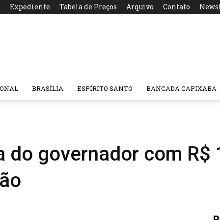
s
Expediente
Tabela de Preços
Arquivo
Contato
Newsl
IONAL
BRASÍLIA
ESPÍRITO SANTO
BANCADA CAPIXABA
a do governador com R$ 
ção
R