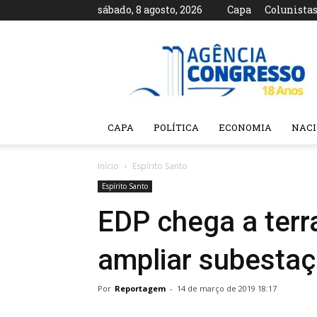
sábado, 8 agosto, 2026
Capa
Colunista
Agência
Congresso
CAPA
POLÍTICA
ECONOMIA
NAC
Início
Espírito Santo
Espírito Santo
EDP chega a terr
ampliar subesta
Por
Reportagem
-
14 de março de 2019 18:17