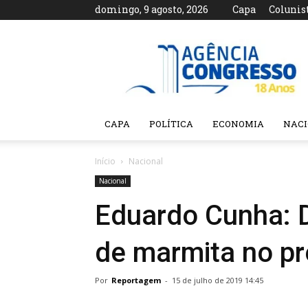
domingo, 9 agosto, 2026
Capa
Colunis
Agência
Congresso
CAPA
POLÍTICA
ECONOMIA
NAC
Início
Nacional
Nacional
Eduardo Cunha: D
de marmita no pr
Por
Reportagem
-
15 de julho de 2019 14:45