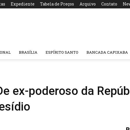
tas
Expediente
Tabela de Preços
Arquivo
Contato
New
IONAL
BRASÍLIA
ESPÍRITO SANTO
BANCADA CAPIXABA
e ex-poderoso da Repúbl
esídio
R