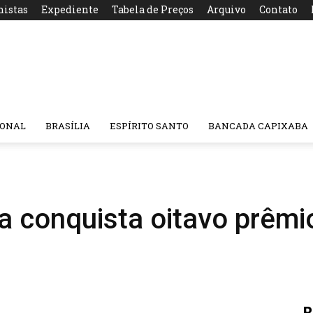
nistas
Expediente
Tabela de Preços
Arquivo
Contato
IONAL
BRASÍLIA
ESPÍRITO SANTO
BANCADA CAPIXABA
 conquista oitavo prêmio
R