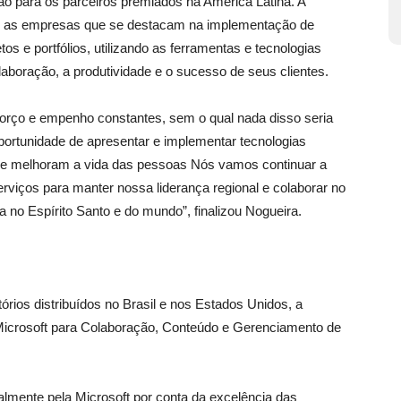
o para os parceiros premiados na América Latina. A
 as empresas que se destacam na implementação de
s e portfólios, utilizando as ferramentas e tecnologias
laboração, a produtividade e o sucesso de seus clientes.
forço e empenho constantes, sem o qual nada disso seria
oportunidade de apresentar e implementar tecnologias
 e melhoram a vida das pessoas Nós vamos continuar a
rviços para manter nossa liderança regional e colaborar no
ia no Espírito Santo e do mundo”, finalizou Nogueira.
rios distribuídos no Brasil e nos Estados Unidos, a
 Microsoft para Colaboração, Conteúdo e Gerenciamento de
lmente pela Microsoft por conta da excelência das