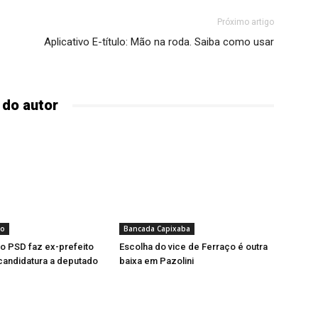
Próximo artigo
Aplicativo E-título: Mão na roda. Saiba como usar
 do autor
to
Bancada Capixaba
o PSD faz ex-prefeito
Escolha do vice de Ferraço é outra
 candidatura a deputado
baixa em Pazolini