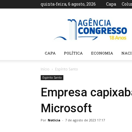
quinta-feira, 6 agosto, 2026
Capa
Colu
Agência
Congresso
CAPA
POLÍTICA
ECONOMIA
NAC
Início
Espírito Santo
Espírito Santo
Empresa capixaba
Microsoft
Por
Notícia
-
7 de agosto de 2023 17:17