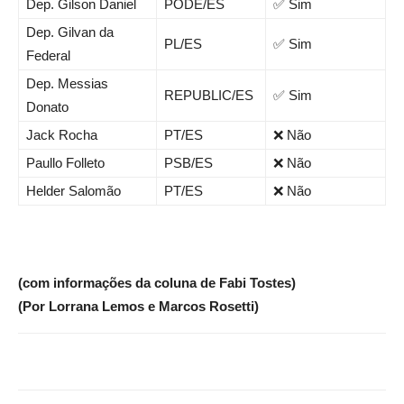
Dep. Gilson Daniel
PODE/ES
✅ Sim
Dep. Gilvan da
PL/ES
✅ Sim
Federal
Dep. Messias
REPUBLIC/ES
✅ Sim
Donato
Jack Rocha
PT/ES
❌ Não
Paullo Folleto
PSB/ES
❌ Não
Helder Salomão
PT/ES
❌ Não
(com informações da coluna de Fabi Tostes)
(Por Lorrana Lemos e Marcos Rosetti)